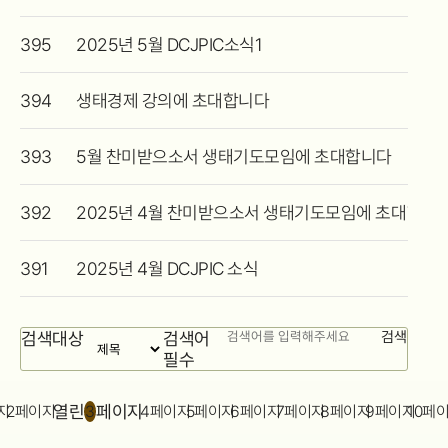
395
2025년 5월 DCJPIC소식1
394
생태경제 강의에 초대합니다
393
5월 찬미받으소서 생태기도모임에 초대합니다
392
2025년 4월 찬미받으소서 생태기도모임에 초대합니
391
2025년 4월 DCJPIC 소식
게시물
검색대상
검색어
검색
검색
필수
열린
페이지
지
2
페이지
3
4
페이지
5
페이지
6
페이지
7
페이지
8
페이지
9
페이지
10
페