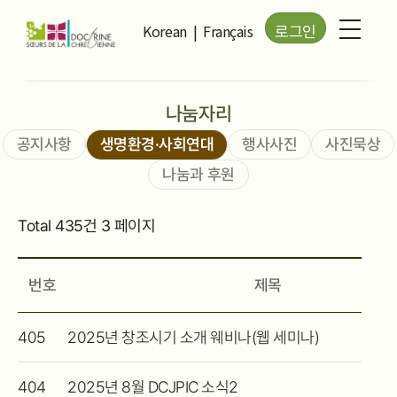
Korean
|
Français
로그인
나눔자리
공지사항
생명환경·사회연대
행사사진
사진묵상
나눔과 후원
Total 435건
3 페이지
번호
제목
생명환경사회연대
405
2025년 창조시기 소개 웨비나(웹 세미나)
목록
404
2025년 8월 DCJPIC 소식2