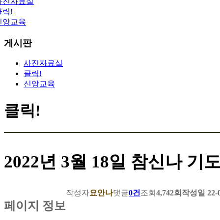
사진자료실
클릭!
신앙교육
게시판
사진자료실
클릭!
신앙교육
클릭!
2022년 3월 18일 참신나 
작성자
요안나
댓글
0건
조회
4,742회
작성일
22-0
페이지 정보