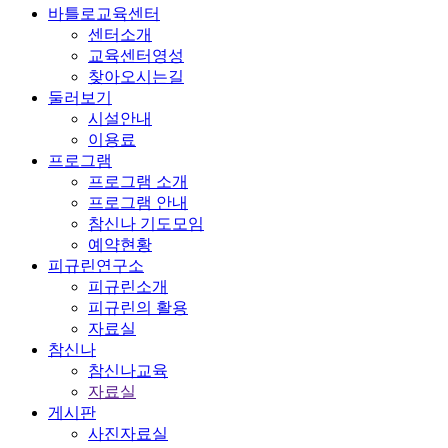
바틀로교육센터
센터소개
교육센터영성
찾아오시는길
둘러보기
시설안내
이용료
프로그램
프로그램 소개
프로그램 안내
참신나 기도모임
예약현황
피규린연구소
피규린소개
피규린의 활용
자료실
참신나
참신나교육
자료실
게시판
사진자료실