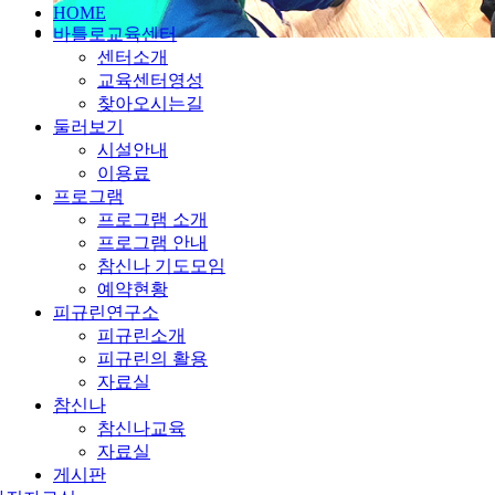
HOME
바틀로교육센터
센터소개
교육센터영성
찾아오시는길
둘러보기
시설안내
이용료
프로그램
프로그램 소개
프로그램 안내
참신나 기도모임
예약현황
피규린연구소
피규린소개
피규린의 활용
자료실
참신나
참신나교육
자료실
게시판